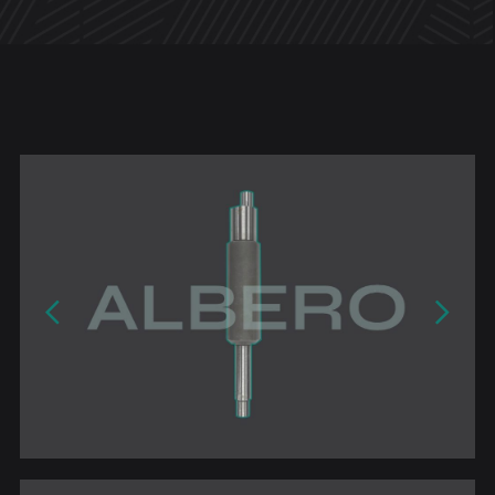
Attrezzeria per
l'industria
Alberi
Bronzine
Ghiere
Rulli
Ruote
Viteria
Settore
automazione
Semilavorati per
settore medicale