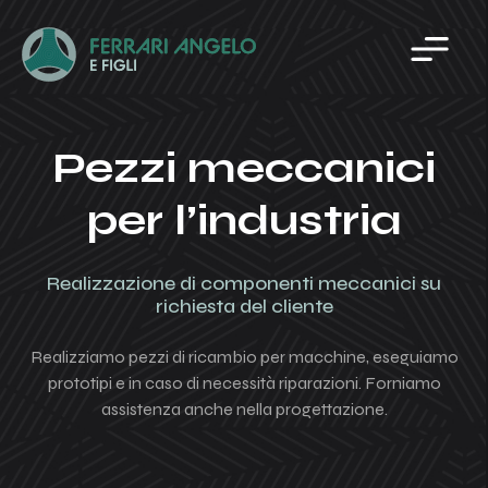
Home
Azienda
Produzione
Componenti presse ad iniezione
Pezzi meccanici
Parco macchine
Accessori
per l’industria
Contatti
Puntale
Puntale a sfera
Realizzazione di componenti meccanici su
richiesta del cliente
Ralla
Testate
Realizziamo pezzi di ricambio per macchine, eseguiamo
prototipi e in caso di necessità riparazioni. Forniamo
Ugello/testina
assistenza anche nella progettazione.
Valvola