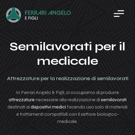
Home
Azienda
Produzione
Componenti presse ad iniezione
Semilavorati per il
Parco macchine
Accessori
medicale
Contatti
Puntale
Puntale a sfera
Attrezzature per la realizzazione di semilavorati
Ralla
In Ferrari Angelo & Figli, ci occupiamo di produrre
Testate
attrezzature
necessarie alla realizzazione di
semilavorati
destinati ai
dispositivi medici
facendo uso solo di materiali
Ugello/testina
e trattamenti compatibili con il settore biologico-
Valvola
medicale.