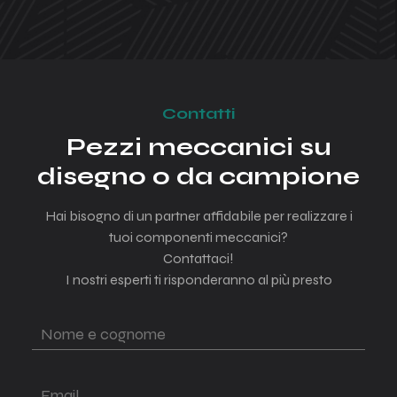
Attrezzeria per
l'industria
Alberi
Bronzine
Ghiere
Contatti
Rulli
Pezzi meccanici su
disegno o da campione
Ruote
Viteria
Hai bisogno di un partner affidabile per realizzare i
tuoi componenti meccanici?
Settore
automazione
Contattaci!
I nostri esperti ti risponderanno al più presto
Semilavorati per
settore medicale